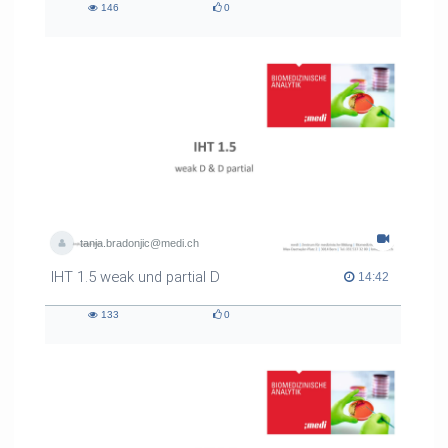
146
0
146
0
views
likes
tanja.bradonjic@medi.ch
IHT 1.5 weak und partial D
14:42 duration
14:42
133
0
133
0
views
likes