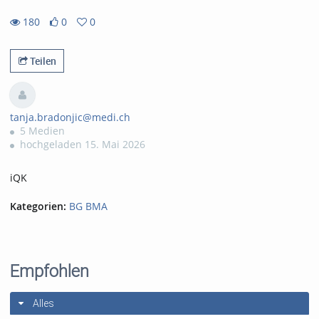
180
0
0
0likes
0favorites
180views
Teilen
tanja.bradonjic@medi.ch
5 Medien
hochgeladen 15. Mai 2026
iQK
Kategorien:
BG BMA
Empfohlen
Alles