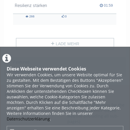
Resilienz stärken
01:59 duration
01:59
266
0
266
0
views
likes
LADE MEHR
Featured
Diese Webseite verwendet Cookies
Beliebtheit
Wir verwenden Cookies, um unsere Website optimal für Sie
zu gestalten. Mit dem Bestätigen des Buttons "Akzeptieren"
stimmen Sie der Verwendung von Cookies zu. Durch
Anklicken der untenstehenden Checkboxen können Sie
About
Legal Info
auswählen, welche Cookie-Kategorien Sie zulassen
möchten. Durch Klicken auf die Schaltfläche "Mehr
Terms and Conditions for the
anzeigen" erhalten Sie eine Beschreibung jeder Kategorie.
Usage of this ViMP based
Weitere Informationen finden Sie in unserer
website (including all sub-
Datenschutzerklärung
.
pages)