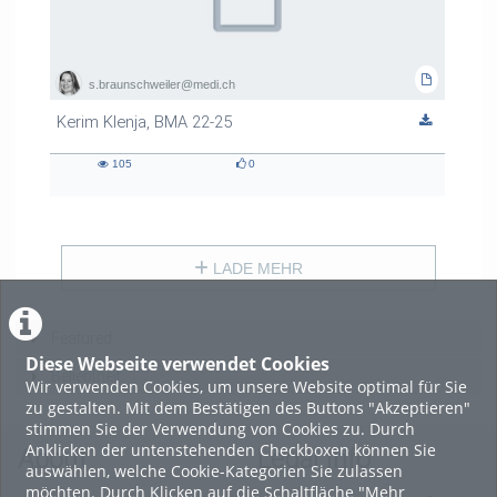
s.braunschweiler@medi.ch
Kerim Klenja, BMA 22-25
105
0
105
0
views
likes
LADE MEHR
Featured
Diese Webseite verwendet Cookies
Beliebtheit
Wir verwenden Cookies, um unsere Website optimal für Sie
zu gestalten. Mit dem Bestätigen des Buttons "Akzeptieren"
stimmen Sie der Verwendung von Cookies zu. Durch
Anklicken der untenstehenden Checkboxen können Sie
About
Legal Info
auswählen, welche Cookie-Kategorien Sie zulassen
möchten. Durch Klicken auf die Schaltfläche "Mehr