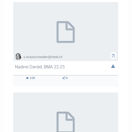
s.braunschweiler@medi.ch
Nadine Dardel, BMA 22-25
108
0
108
0
views
likes