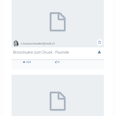
s.braunschweiler@medi.ch
Broschuere zum Druck - Fluoride
103
0
103
0
views
likes