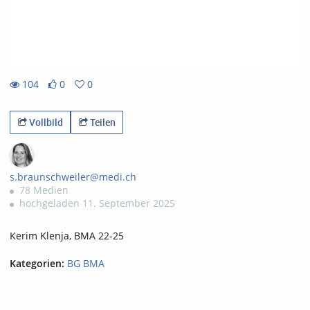
104
0
0
0likes
0favorites
104views
Vollbild
Teilen
s.braunschweiler@medi.ch
78 Medien
hochgeladen 11. September 2025
Kerim Klenja, BMA 22-25
Kategorien:
BG BMA