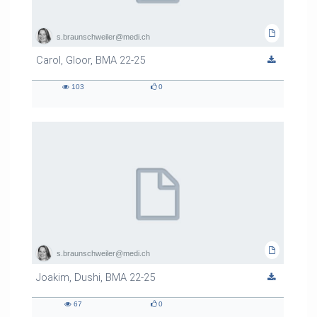
s.braunschweiler@medi.ch
Carol, Gloor, BMA 22-25
103
0
103
0
views
likes
s.braunschweiler@medi.ch
Joakim, Dushi, BMA 22-25
67
0
67
0