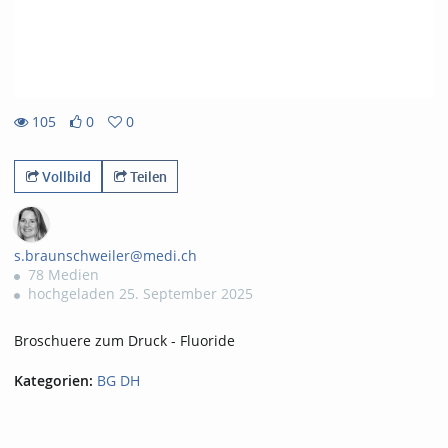
105
0
0
0likes
0favorites
105views
Vollbild
Teilen
s.braunschweiler@medi.ch
78 Medien
hochgeladen 25. September 2025
Broschuere zum Druck - Fluoride
Kategorien:
BG DH