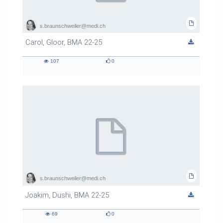
s.braunschweiler@medi.ch
Carol, Gloor, BMA 22-25
107
0
107
0
views
likes
s.braunschweiler@medi.ch
Joakim, Dushi, BMA 22-25
69
0
69
0