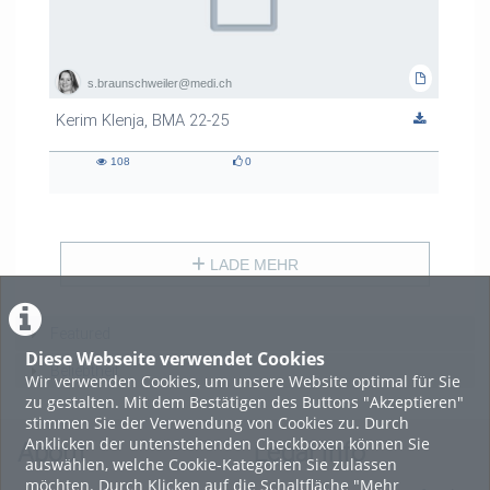
s.braunschweiler@medi.ch
Kerim Klenja, BMA 22-25
108
0
108
0
views
likes
LADE MEHR
Featured
Diese Webseite verwendet Cookies
Beliebtheit
Wir verwenden Cookies, um unsere Website optimal für Sie
zu gestalten. Mit dem Bestätigen des Buttons "Akzeptieren"
stimmen Sie der Verwendung von Cookies zu. Durch
Anklicken der untenstehenden Checkboxen können Sie
About
Legal Info
auswählen, welche Cookie-Kategorien Sie zulassen
möchten. Durch Klicken auf die Schaltfläche "Mehr