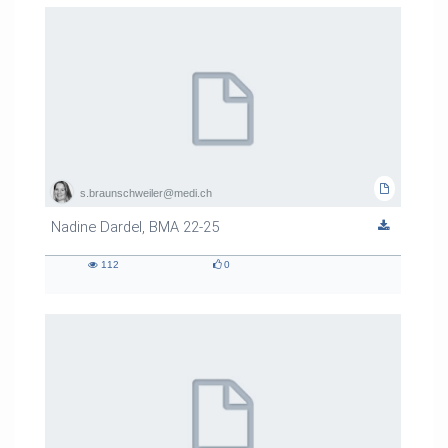
s.braunschweiler@medi.ch
Nadine Dardel, BMA 22-25
112
0
112
0
views
likes