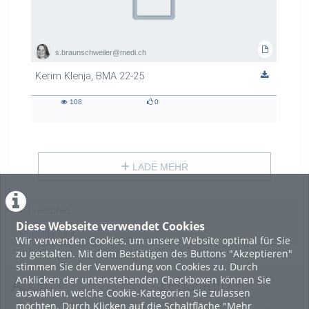
s.braunschweiler@medi.ch
Kerim Klenja, BMA 22-25
108
0
108
0
views
likes
LADE MEHR
Featured
Diese Webseite verwendet Cookies
Beliebtheit
Wir verwenden Cookies, um unsere Website optimal für Sie
zu gestalten. Mit dem Bestätigen des Buttons "Akzeptieren"
stimmen Sie der Verwendung von Cookies zu. Durch
Anklicken der untenstehenden Checkboxen können Sie
About
Legal Info
auswählen, welche Cookie-Kategorien Sie zulassen
möchten. Durch Klicken auf die Schaltfläche "Mehr