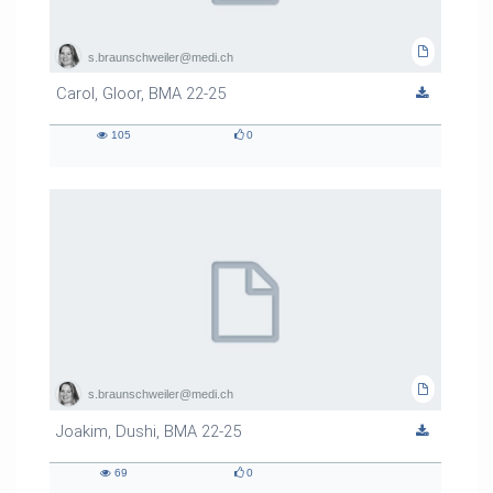
s.braunschweiler@medi.ch
Carol, Gloor, BMA 22-25
105
0
105
0
views
likes
s.braunschweiler@medi.ch
Joakim, Dushi, BMA 22-25
69
0
69
0