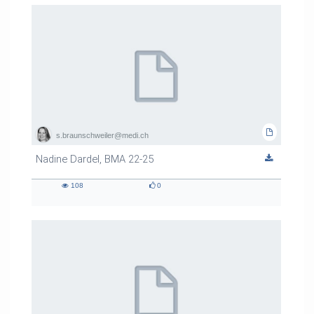
s.braunschweiler@medi.ch
Nadine Dardel, BMA 22-25
108
0
108
0
views
likes