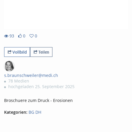
93
0
0
0likes
0favorites
93views
Vollbild
Teilen
s.braunschweiler@medi.ch
78 Medien
hochgeladen 25. September 2025
Broschuere zum Druck - Erosionen
Kategorien:
BG DH