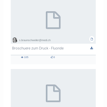
s.braunschweiler@medi.ch
Broschuere zum Druck - Fluoride
105
0
105
0
views
likes